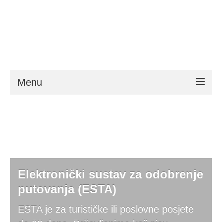
Menu
ESTA
Zahtjevi
FAQ
VWP
Elektronički sustav za odobrenje
putovanja (ESTA)
Pomoć
ESTA je za turističke ili poslovne posjete
Novosti