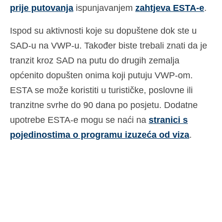
prije putovanja
ispunjavanjem
zahtjeva ESTA-e
.
Ελληνικά
(
Grčki
)
Ispod su aktivnosti koje su dopuštene dok ste u
עברית
(
Hebrejski
)
SAD-u na VWP-u. Također biste trebali znati da je
Magyar
(
Mađarski
)
tranzit kroz SAD na putu do drugih zemalja
Italiano
(
Talijanski
)
općenito dopušten onima koji putuju VWP-om.
ESTA se može koristiti u turističke, poslovne ili
日本語
(
Japanski
)
tranzitne svrhe do 90 dana po posjetu. Dodatne
한국어
(
Korejski
)
upotrebe ESTA-e mogu se naći na
stranici s
Norsk bokmål
(
Književni norveški
)
pojedinostima o programu izuzeća od viza
.
Polski
(
Poljski
)
Português
(
Portugalski (Portugal)
)
Slovenčina
(
Slovački
)
Slovenščina
(
Slovenski
)