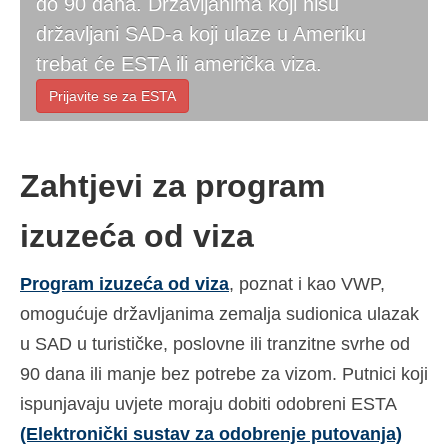
do 90 dana. Državljanima koji nisu
Kontakt
državljani SAD-a koji ulaze u Ameriku
trebat će ESTA ili američka viza.
Prijavite
Prijavite se za ESTA
Hrvatski
Čeština
(
češki
)
Zahtjevi za program
Dansk
(
Danski
)
Nederlands
(
Nizozemski
)
izuzeća od viza
English
(
Engleski
)
Program izuzeća od viza
, poznat i kao VWP,
Eesti
(
Estonski
)
omogućuje državljanima zemalja sudionica ulazak
u SAD u turističke, poslovne ili tranzitne svrhe od
Suomi
(
Finski
)
90 dana ili manje bez potrebe za vizom. Putnici koji
Français
(
Francuski
)
ispunjavaju uvjete moraju dobiti odobreni ESTA
Deutsch
(
Njemački
)
(Elektronički sustav za odobrenje putovanja)