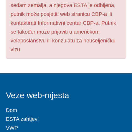
sedam zemalja, a njegova ESTA je odbijena,
putnik može posjetiti web stranicu CBP-a ili
kontaktirati Informativni centar CBP-a. Putnik
se također može prijaviti u američkom
veleposlanstvu ili konzulatu za neuseljeničku
vizu.
Veze web-mjesta
Dom
ESTA zahtjevi
VWP