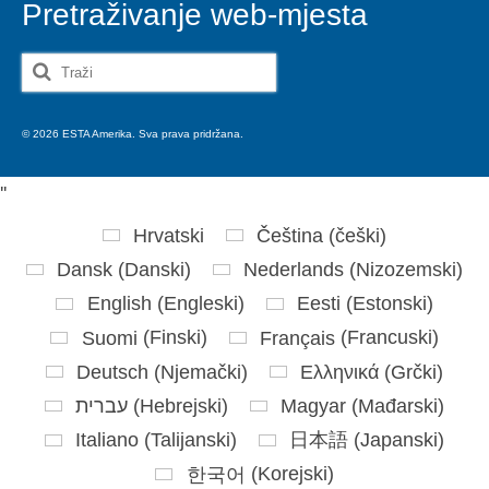
Pretraživanje web-mjesta
Search
for:
© 2026 ESTA Amerika. Sva prava pridržana.
'
'
Hrvatski
Čeština
(
češki
)
Dansk
(
Danski
)
Nederlands
(
Nizozemski
)
English
(
Engleski
)
Eesti
(
Estonski
)
Suomi
(
Finski
)
Français
(
Francuski
)
Deutsch
(
Njemački
)
Ελληνικά
(
Grčki
)
עברית
(
Hebrejski
)
Magyar
(
Mađarski
)
Italiano
(
Talijanski
)
日本語
(
Japanski
)
한국어
(
Korejski
)