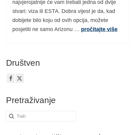
najvjerojatnije će vam trebati jedna od dvije
Ελληνικά
(
Grčki
)
stvari: viza ili ESTA. Dobra vijest je da, kad
עברית
(
Hebrejski
)
dobijete bilo koju od ovih opcija, možete
posjetiti ne samo Arizonu …
pročitajte više
Magyar
(
Mađarski
)
Italiano
(
Talijanski
)
日本語
(
Japanski
)
Društven
한국어
(
Korejski
)
Norsk bokmål
(
Književni norveški
)
Polski
(
Poljski
)
Pretraživanje
Português
(
Portugalski (Portugal)
)
Search
Slovenčina
(
Slovački
)
for:
Slovenščina
(
Slovenski
)