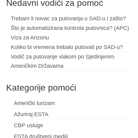
Nedavni vodiči za pomoć
Español
(
španjolski
)
Trebam li novac za putovanja u SAD-u i zašto?
Svenska
(
švedski
)
Što je automatizirana kontrola putovnica? (APC)
Viza za Arizonu
Koliko bi vremena trebalo putovati po SAD-u?
Vodič za putovanje vlakom po Sjedinjenim
Američkim Državama
Kategorije pomoći
Američki turizam
Ažuriraj ESTA
CBP usluge
ESTA društveni mediji