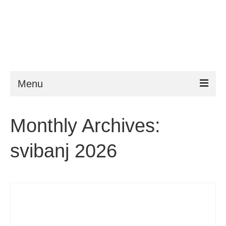
Menu
ESTA
Monthly Archives:
Zahtjevi
svibanj 2026
FAQ
VWP
Pomoć
Novosti