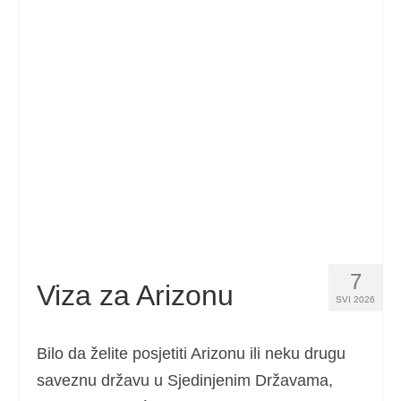
Kontakt
Prijavite
Hrvatski
Čeština
(
češki
)
Dansk
(
Danski
)
Nederlands
(
Nizozemski
)
English
(
Engleski
)
Eesti
(
Estonski
)
7
Viza za Arizonu
SVI 2026
Suomi
(
Finski
)
Français
(
Francuski
)
Bilo da želite posjetiti Arizonu ili neku drugu
saveznu državu u Sjedinjenim Državama,
Deutsch
(
Njemački
)