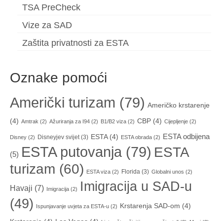
TSA PreCheck
Vize za SAD
Zaštita privatnosti za ESTA
Oznake pomoći
Američki turizam
(79)
Američko krstarenje
(4)
CBP
(4)
Amtrak
(2)
Ažuriranja za I94
(2)
B1/B2 viza
(2)
Cijepljenje
(2)
ESTA odbijena
ESTA
(4)
Disneyjev svijet
(3)
Disney
(2)
ESTA obrada
(2)
ESTA putovanja
(79)
ESTA
(5)
turizam
(60)
Florida
(3)
ESTA viza
(2)
Globalni unos
(2)
Imigracija u SAD-u
Havaji
(7)
Imigracija
(2)
(49)
Krstarenja SAD-om
(4)
Ispunjavanje uvjeta za ESTA-u
(2)