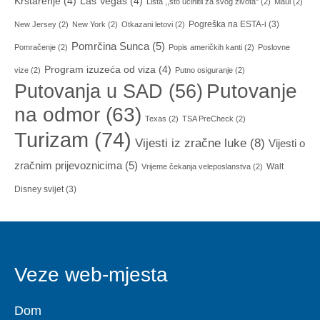
Krstarenje
(4)
Las Vegas
(4)
Lista ,,što učinitii za svog života"
(2)
Maui
(2)
Pogreška na ESTA-i
(3)
New Jersey
(2)
New York
(2)
Otkazani letovi
(2)
Pomrčina Sunca
(5)
Pomračenje
(2)
Popis američkih kanti
(2)
Poslovne
Program izuzeća od viza
(4)
vize
(2)
Putno osiguranje
(2)
Putovanja u SAD
(56)
Putovanje
na odmor
(63)
Texas
(2)
TSA PreCheck
(2)
Turizam
(74)
Vijesti iz zračne luke
(8)
Vijesti o
zračnim prijevoznicima
(5)
Walt
Vrijeme čekanja veleposlanstva
(2)
Disney svijet
(3)
Veze web-mjesta
Dom