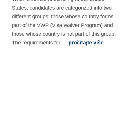
Ελληνικά
(
Grčki
)
States, candidates are categorized into two
different groups: those whose country forms
עברית
(
Hebrejski
)
part of the VWP (Visa Waiver Program) and
Magyar
(
Mađarski
)
those whose country is not part of this group.
The requirements for …
pročitajte više
Italiano
(
Talijanski
)
日本語
(
Japanski
)
한국어
(
Korejski
)
Norsk bokmål
(
Književni norveški
)
Polski
(
Poljski
)
Português
(
Portugalski (Portugal)
)
Slovenčina
(
Slovački
)
Slovenščina
(
Slovenski
)