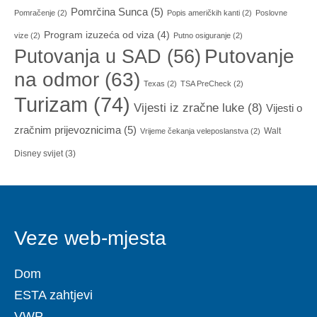
Pomrčina Sunca
(5)
Pomračenje
(2)
Popis američkih kanti
(2)
Poslovne
Program izuzeća od viza
(4)
vize
(2)
Putno osiguranje
(2)
Putovanja u SAD
(56)
Putovanje
na odmor
(63)
Texas
(2)
TSA PreCheck
(2)
Turizam
(74)
Vijesti iz zračne luke
(8)
Vijesti o
zračnim prijevoznicima
(5)
Walt
Vrijeme čekanja veleposlanstva
(2)
Disney svijet
(3)
Veze web-mjesta
Dom
ESTA zahtjevi
VWP