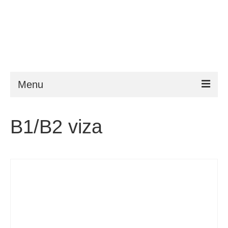
Menu
ESTA
B1/B2 viza
Zahtjevi
FAQ
VWP
Pomoć
Novosti