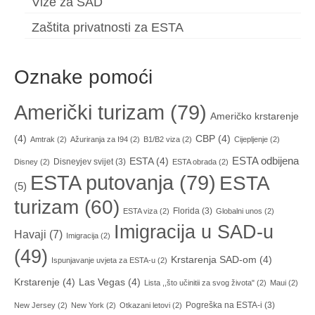
Vize za SAD
Zaštita privatnosti za ESTA
Oznake pomoći
Američki turizam
(79)
Američko krstarenje
(4)
CBP
(4)
Amtrak
(2)
Ažuriranja za I94
(2)
B1/B2 viza
(2)
Cijepljenje
(2)
ESTA odbijena
ESTA
(4)
Disneyjev svijet
(3)
Disney
(2)
ESTA obrada
(2)
ESTA putovanja
(79)
ESTA
(5)
turizam
(60)
Florida
(3)
ESTA viza
(2)
Globalni unos
(2)
Imigracija u SAD-u
Havaji
(7)
Imigracija
(2)
(49)
Krstarenja SAD-om
(4)
Ispunjavanje uvjeta za ESTA-u
(2)
Krstarenje
(4)
Las Vegas
(4)
Lista ,,što učinitii za svog života"
(2)
Maui
(2)
Pogreška na ESTA-i
(3)
New Jersey
(2)
New York
(2)
Otkazani letovi
(2)