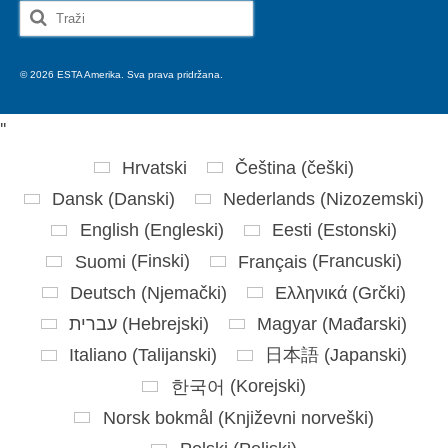
Search
for:
© 2026 ESTA Amerika. Sva prava pridržana.
'
'
Hrvatski
Čeština
(
češki
)
Dansk
(
Danski
)
Nederlands
(
Nizozemski
)
English
(
Engleski
)
Eesti
(
Estonski
)
Suomi
(
Finski
)
Français
(
Francuski
)
Deutsch
(
Njemački
)
Ελληνικά
(
Grčki
)
עברית
(
Hebrejski
)
Magyar
(
Mađarski
)
Italiano
(
Talijanski
)
日本語
(
Japanski
)
한국어
(
Korejski
)
Norsk bokmål
(
Književni norveški
)