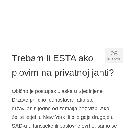
Español
(
španjolski
)
Svenska
(
švedski
)
26
Trebam li ESTA ako
RUJ 2023
plovim na privatnoj jahti?
Obično je postupak ulaska u Sjedinjene
Države prilično jednostavan ako ste
državljanin jedne od zemalja bez viza. Ako
želite letjeti u New York ili bilo gdje drugdje u
SAD-u u turističke ili poslovne svrhe, samo se