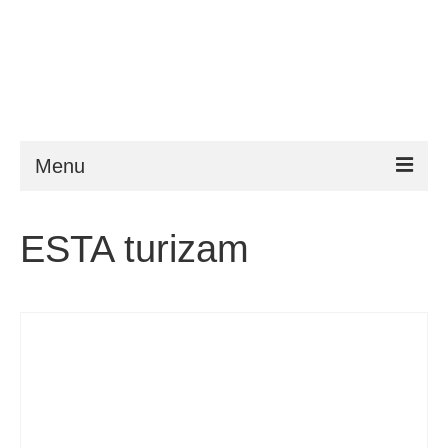
Menu
ESTA
ESTA turizam
Zahtjevi
FAQ
VWP
Pomoć
Novosti