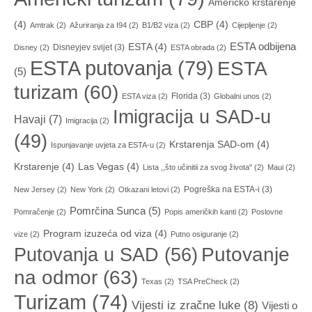
Američko krstarenje
(4)
CBP
(4)
Amtrak
(2)
Ažuriranja za I94
(2)
B1/B2 viza
(2)
Cijepljenje
(2)
ESTA odbijena
ESTA
(4)
Disneyjev svijet
(3)
Disney
(2)
ESTA obrada
(2)
ESTA putovanja
(79)
ESTA
(5)
turizam
(60)
Florida
(3)
ESTA viza
(2)
Globalni unos
(2)
Imigracija u SAD-u
Havaji
(7)
Imigracija
(2)
(49)
Krstarenja SAD-om
(4)
Ispunjavanje uvjeta za ESTA-u
(2)
Krstarenje
(4)
Las Vegas
(4)
Lista ,,što učinitii za svog života"
(2)
Maui
(2)
Pogreška na ESTA-i
(3)
New Jersey
(2)
New York
(2)
Otkazani letovi
(2)
Pomrčina Sunca
(5)
Pomračenje
(2)
Popis američkih kanti
(2)
Poslovne
Program izuzeća od viza
(4)
vize
(2)
Putno osiguranje
(2)
Putovanja u SAD
(56)
Putovanje
na odmor
(63)
Texas
(2)
TSA PreCheck
(2)
Turizam
(74)
Vijesti iz zračne luke
(8)
Vijesti o