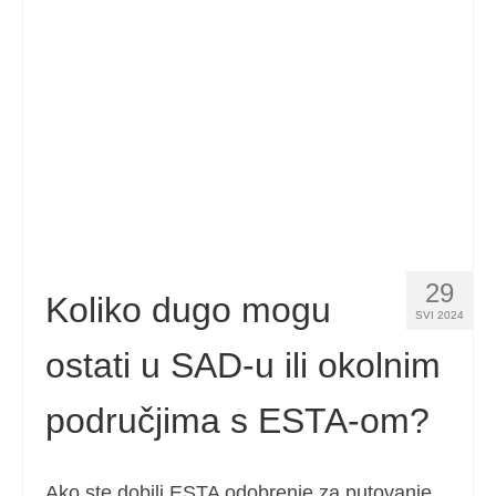
Kontakt
Prijavite
Hrvatski
Čeština
(
češki
)
Dansk
(
Danski
)
Nederlands
(
Nizozemski
)
29
English
(
Engleski
)
Koliko dugo mogu
SVI 2024
Eesti
(
Estonski
)
ostati u SAD-u ili okolnim
Suomi
(
Finski
)
područjima s ESTA-om?
Français
(
Francuski
)
Deutsch
(
Njemački
)
Ako ste dobili ESTA odobrenje za putovanje,