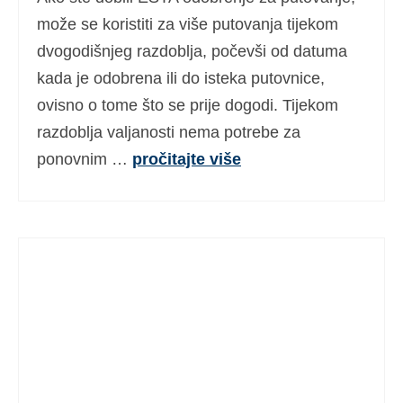
Ελληνικά
(
Grčki
)
može se koristiti za više putovanja tijekom
dvogodišnjeg razdoblja, počevši od datuma
עברית
(
Hebrejski
)
kada je odobrena ili do isteka putovnice,
Magyar
(
Mađarski
)
ovisno o tome što se prije dogodi. Tijekom
razdoblja valjanosti nema potrebe za
Italiano
(
Talijanski
)
ponovnim …
pročitajte više
日本語
(
Japanski
)
한국어
(
Korejski
)
Norsk bokmål
(
Književni norveški
)
Polski
(
Poljski
)
Português
(
Portugalski (Portugal)
)
Slovenčina
(
Slovački
)
Slovenščina
(
Slovenski
)