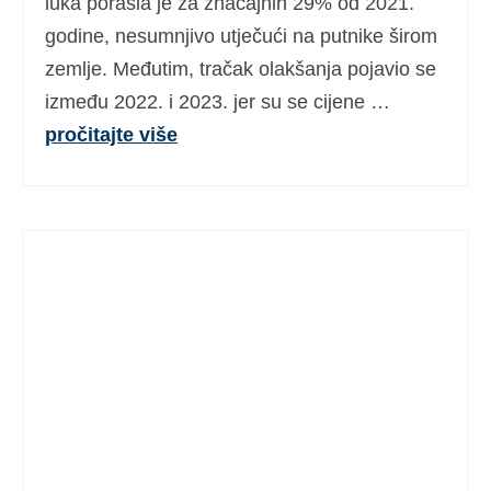
luka porasla je za značajnih 29% od 2021.
godine, nesumnjivo utječući na putnike širom
zemlje. Međutim, tračak olakšanja pojavio se
između 2022. i 2023. jer su se cijene …
pročitajte više