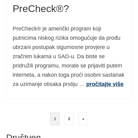
PreCheck®?
PreCheck® je američki program koji
putnicima niskog rizika omogućuje da prođu
ubrzani postupak sigurnosne provjere u
zračnim lukama u SAD-u. Da biste se
pridružili programu, morate se prijaviti putem
interneta, a nakon toga proći osobni sastanak
za uzimanje otisaka prstiju …
pročitajte više
Brojevi
1
2
»
stranica
Društven