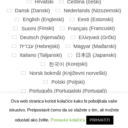
Hrvatski
Čeština
(
češki
)
Dansk
(
Danski
)
Nederlands
(
Nizozemski
)
English
(
Engleski
)
Eesti
(
Estonski
)
Suomi
(
Finski
)
Français
(
Francuski
)
Deutsch
(
Njemački
)
Ελληνικά
(
Grčki
)
עברית
(
Hebrejski
)
Magyar
(
Mađarski
)
Italiano
(
Talijanski
)
日本語
(
Japanski
)
한국어
(
Korejski
)
Norsk bokmål
(
Književni norveški
)
Polski
(
Poljski
)
Português
(
Portugalski (Portugal)
)
Slovenčina
(
Slovački
)
Ova web stranica koristi kolačiće kako bi poboljšala vaše
Slovenščina
(
Slovenski
)
iskustvo. Pretpostavit ćemo da se slažete s tim, ali možete
Español
(
španjolski
)
Svenska
(
švedski
)
odustati ako želite.
Postavke kolačića
PRIHVATITI