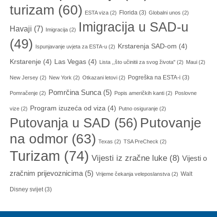
turizam
(60)
Florida
(3)
ESTA viza
(2)
Globalni unos
(2)
Imigracija u SAD-u
Havaji
(7)
Imigracija
(2)
(49)
Krstarenja SAD-om
(4)
Ispunjavanje uvjeta za ESTA-u
(2)
Krstarenje
(4)
Las Vegas
(4)
Lista ,,što učinitii za svog života"
(2)
Maui
(2)
Pogreška na ESTA-i
(3)
New Jersey
(2)
New York
(2)
Otkazani letovi
(2)
Pomrčina Sunca
(5)
Pomračenje
(2)
Popis američkih kanti
(2)
Poslovne
Program izuzeća od viza
(4)
vize
(2)
Putno osiguranje
(2)
Putovanja u SAD
(56)
Putovanje
na odmor
(63)
Texas
(2)
TSA PreCheck
(2)
Turizam
(74)
Vijesti iz zračne luke
(8)
Vijesti o
zračnim prijevoznicima
(5)
Walt
Vrijeme čekanja veleposlanstva
(2)
Disney svijet
(3)