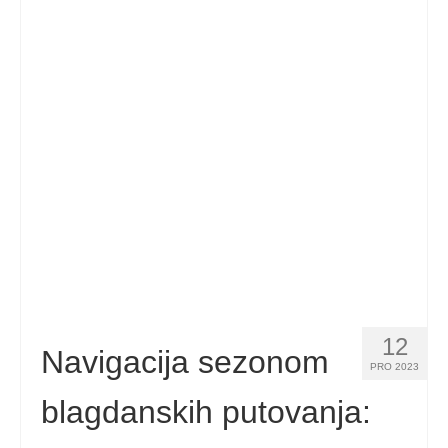
Español
(
španjolski
)
Svenska
(
švedski
)
12
Navigacija sezonom
PRO 2023
blagdanskih putovanja: