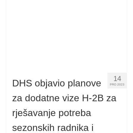
Kontakt
Prijavite
Hrvatski
Čeština
(
češki
)
Dansk
(
Danski
)
Nederlands
(
Nizozemski
)
14
English
(
Engleski
)
DHS objavio planove
PRO 2023
Eesti
(
Estonski
)
za dodatne vize H-2B za
Suomi
(
Finski
)
rješavanje potreba
Français
(
Francuski
)
sezonskih radnika i
Deutsch
(
Njemački
)