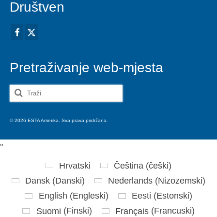
Društven
Pretraživanje web-mjesta
Search
for:
© 2026 ESTA Amerika. Sva prava pridržana.
'
'
Hrvatski
Čeština
(
češki
)
Dansk
(
Danski
)
Nederlands
(
Nizozemski
)
English
(
Engleski
)
Eesti
(
Estonski
)
Suomi
(
Finski
)
Français
(
Francuski
)