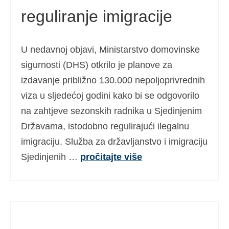
reguliranje imigracije
Ελληνικά
(
Grčki
)
עברית
(
Hebrejski
)
U nedavnoj objavi, Ministarstvo domovinske
Magyar
(
Mađarski
)
sigurnosti (DHS) otkrilo je planove za
Italiano
(
Talijanski
)
izdavanje približno 130.000 nepoljoprivrednih
viza u sljedećoj godini kako bi se odgovorilo
日本語
(
Japanski
)
na zahtjeve sezonskih radnika u Sjedinjenim
한국어
(
Korejski
)
Državama, istodobno regulirajući ilegalnu
Norsk bokmål
(
Književni norveški
)
imigraciju. Služba za državljanstvo i imigraciju
Sjedinjenih …
pročitajte više
Polski
(
Poljski
)
Português
(
Portugalski (Portugal)
)
Slovenčina
(
Slovački
)
Slovenščina
(
Slovenski
)