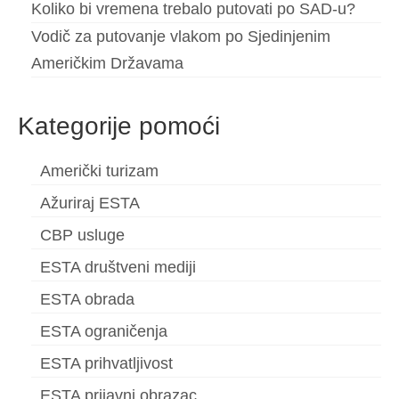
Koliko bi vremena trebalo putovati po SAD-u?
Ελληνικά
(
Grčki
)
Vodič za putovanje vlakom po Sjedinjenim
עברית
(
Hebrejski
)
Američkim Državama
Magyar
(
Mađarski
)
Kategorije pomoći
Italiano
(
Talijanski
)
日本語
(
Japanski
)
Američki turizam
Ažuriraj ESTA
한국어
(
Korejski
)
CBP usluge
Norsk bokmål
(
Književni norveški
)
ESTA društveni mediji
Polski
(
Poljski
)
ESTA obrada
Português
(
Portugalski (Portugal)
)
ESTA ograničenja
Slovenčina
(
Slovački
)
ESTA prihvatljivost
Slovenščina
(
Slovenski
)
ESTA prijavni obrazac