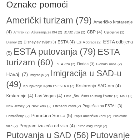
Oznake pomoći
Američki turizam
(79)
Američko krstarenje
(4)
CBP
(4)
Amtrak
(2)
Ažuriranja za I94
(2)
B1/B2 viza
(2)
Cijepljenje
(2)
ESTA odbijena
ESTA
(4)
Disneyjev svijet
(3)
Disney
(2)
ESTA obrada
(2)
ESTA putovanja
(79)
ESTA
(5)
turizam
(60)
Florida
(3)
ESTA viza
(2)
Globalni unos
(2)
Imigracija u SAD-u
Havaji
(7)
Imigracija
(2)
(49)
Krstarenja SAD-om
(4)
Ispunjavanje uvjeta za ESTA-u
(2)
Krstarenje
(4)
Las Vegas
(4)
Lista ,,što učinitii za svog života"
(2)
Maui
(2)
Pogreška na ESTA-i
(3)
New Jersey
(2)
New York
(2)
Otkazani letovi
(2)
Pomrčina Sunca
(5)
Pomračenje
(2)
Popis američkih kanti
(2)
Poslovne
Program izuzeća od viza
(4)
vize
(2)
Putno osiguranje
(2)
Putovanja u SAD
(56)
Putovanje