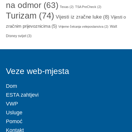
na odmor
(63)
Texas
(2)
TSA PreCheck
(2)
Turizam
(74)
Vijesti iz zračne luke
(8)
Vijesti o
zračnim prijevoznicima
(5)
Walt
Vrijeme čekanja veleposlanstva
(2)
Disney svijet
(3)
Veze web-mjesta
Dom
ESTA zahtjevi
VWP
Usluge
Pomoć
Kontakt