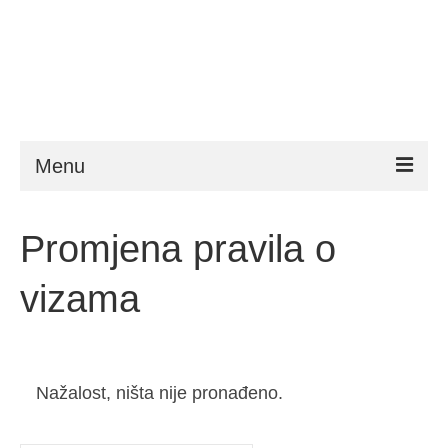
Menu
ESTA
Promjena pravila o
Zahtjevi
vizama
FAQ
VWP
Pomoć
Nažalost, ništa nije pronađeno.
Novosti