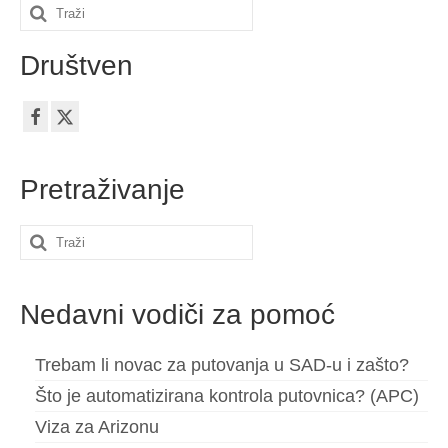
Search
Kontakt
for:
Društven
Prijavite
Hrvatski
Čeština
(
češki
)
Pretraživanje
Dansk
(
Danski
)
Nederlands
(
Nizozemski
)
Search
English
(
Engleski
)
for:
Eesti
(
Estonski
)
Nedavni vodiči za pomoć
Suomi
(
Finski
)
Trebam li novac za putovanja u SAD-u i zašto?
Français
(
Francuski
)
Što je automatizirana kontrola putovnica? (APC)
Viza za Arizonu
Deutsch
(
Njemački
)