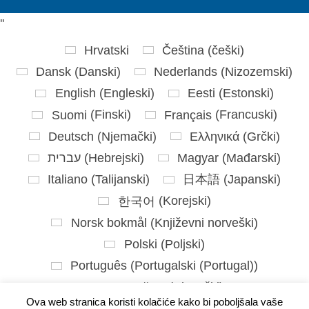
'
'
Hrvatski
Čeština
(
češki
)
Dansk
(
Danski
)
Nederlands
(
Nizozemski
)
English
(
Engleski
)
Eesti
(
Estonski
)
Suomi
(
Finski
)
Français
(
Francuski
)
Deutsch
(
Njemački
)
Ελληνικά
(
Grčki
)
עברית
(
Hebrejski
)
Magyar
(
Mađarski
)
Italiano
(
Talijanski
)
日本語
(
Japanski
)
한국어
(
Korejski
)
Norsk bokmål
(
Književni norveški
)
Polski
(
Poljski
)
Português
(
Portugalski (Portugal)
)
Slovenčina
(
Slovački
)
Ova web stranica koristi kolačiće kako bi poboljšala vaše
Slovenščina
(
Slovenski
)