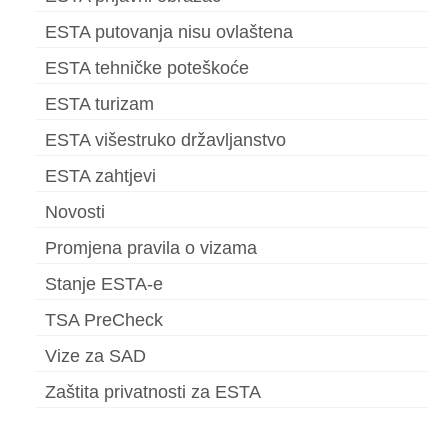
Español
(
španjolski
)
ESTA putovanja nisu ovlaštena
ESTA tehničke poteškoće
Svenska
(
švedski
)
ESTA turizam
ESTA višestruko državljanstvo
ESTA zahtjevi
Novosti
Promjena pravila o vizama
Stanje ESTA-e
TSA PreCheck
Vize za SAD
Zaštita privatnosti za ESTA