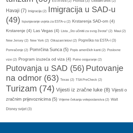
Florida
(3)
ESTA viza
(2)
Globalni unos
(2)
Imigracija u SAD-u
Havaji
(7)
Imigracija
(2)
(49)
Krstarenja SAD-om
(4)
Ispunjavanje uvjeta za ESTA-u
(2)
Krstarenje
(4)
Las Vegas
(4)
Lista ,,što učinitii za svog života"
(2)
Maui
(2)
Pogreška na ESTA-i
(3)
New Jersey
(2)
New York
(2)
Otkazani letovi
(2)
Pomrčina Sunca
(5)
Pomračenje
(2)
Popis američkih kanti
(2)
Poslovne
Program izuzeća od viza
(4)
vize
(2)
Putno osiguranje
(2)
Putovanja u SAD
(56)
Putovanje
na odmor
(63)
Texas
(2)
TSA PreCheck
(2)
Turizam
(74)
Vijesti iz zračne luke
(8)
Vijesti o
zračnim prijevoznicima
(5)
Walt
Vrijeme čekanja veleposlanstva
(2)
Disney svijet
(3)