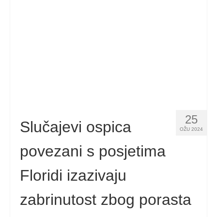
Español
(
španjolski
)
Svenska
(
švedski
)
25
Slučajevi ospica
OŽU 2024
povezani s posjetima
Floridi izazivaju
zabrinutost zbog porasta