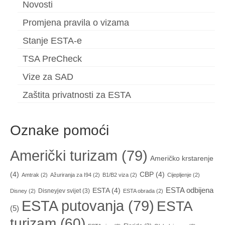
Novosti
Promjena pravila o vizama
Stanje ESTA-e
TSA PreCheck
Vize za SAD
Zaštita privatnosti za ESTA
Oznake pomoći
Američki turizam
(79)
Američko krstarenje
(4)
CBP
(4)
Amtrak
(2)
Ažuriranja za I94
(2)
B1/B2 viza
(2)
Cijepljenje
(2)
ESTA odbijena
ESTA
(4)
Disneyjev svijet
(3)
Disney
(2)
ESTA obrada
(2)
ESTA putovanja
(79)
ESTA
(5)
turizam
(60)