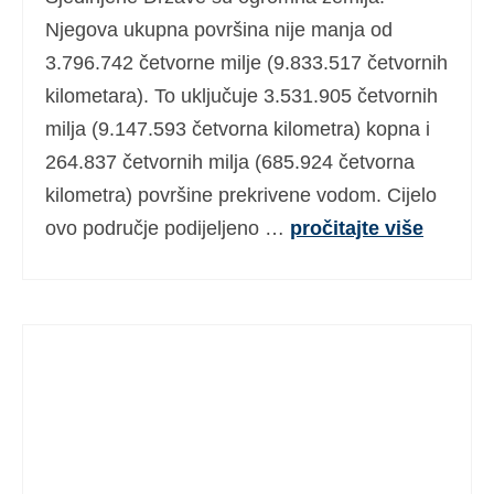
Ελληνικά
(
Grčki
)
Njegova ukupna površina nije manja od
3.796.742 četvorne milje (9.833.517 četvornih
עברית
(
Hebrejski
)
kilometara). To uključuje 3.531.905 četvornih
Magyar
(
Mađarski
)
milja (9.147.593 četvorna kilometra) kopna i
264.837 četvornih milja (685.924 četvorna
Italiano
(
Talijanski
)
kilometra) površine prekrivene vodom. Cijelo
日本語
(
Japanski
)
ovo područje podijeljeno …
pročitajte više
한국어
(
Korejski
)
Norsk bokmål
(
Književni norveški
)
Polski
(
Poljski
)
Português
(
Portugalski (Portugal)
)
Slovenčina
(
Slovački
)
Slovenščina
(
Slovenski
)