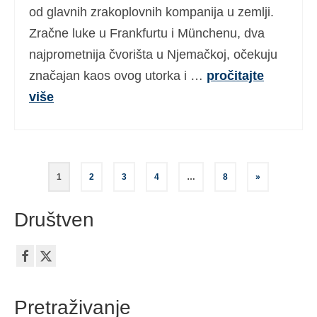
od glavnih zrakoplovnih kompanija u zemlji.
Zračne luke u Frankfurtu i Münchenu, dva
najprometnija čvorišta u Njemačkoj, očekuju
značajan kaos ovog utorka i …
pročitajte
više
Brojevi
1
2
3
4
…
8
»
stranica
Društven
objava
Pretraživanje