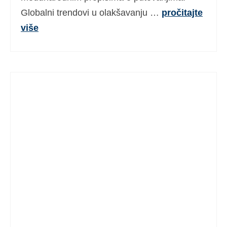
Globalni trendovi u olakšavanju …
pročitajte
više