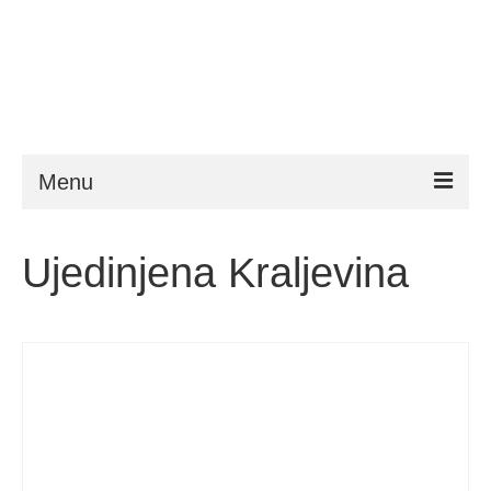
Menu
ESTA
Ujedinjena Kraljevina
Zahtjevi
FAQ
VWP
Pomoć
Novosti