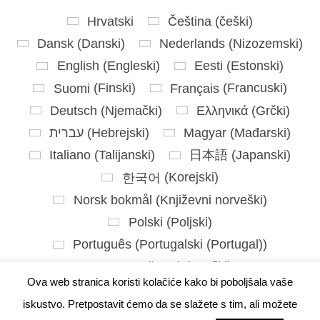
Hrvatski
Čeština
(
češki
)
Dansk
(
Danski
)
Nederlands
(
Nizozemski
)
English
(
Engleski
)
Eesti
(
Estonski
)
Suomi
(
Finski
)
Français
(
Francuski
)
Deutsch
(
Njemački
)
Ελληνικά
(
Grčki
)
עברית
(
Hebrejski
)
Magyar
(
Mađarski
)
Italiano
(
Talijanski
)
日本語
(
Japanski
)
한국어
(
Korejski
)
Norsk bokmål
(
Književni norveški
)
Polski
(
Poljski
)
Português
(
Portugalski (Portugal)
)
Slovenčina
(
Slovački
)
Ova web stranica koristi kolačiće kako bi poboljšala vaše
Slovenščina
(
Slovenski
)
iskustvo. Pretpostavit ćemo da se slažete s tim, ali možete
Español
(
španjolski
)
Svenska
(
švedski
)