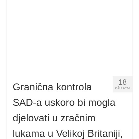
Kontakt
Prijavite
Hrvatski
Čeština
(
češki
)
Dansk
(
Danski
)
Nederlands
(
Nizozemski
)
18
English
(
Engleski
)
Granična kontrola
OŽU 2024
Eesti
(
Estonski
)
SAD-a uskoro bi mogla
Suomi
(
Finski
)
djelovati u zračnim
Français
(
Francuski
)
lukama u Velikoj Britaniji,
Deutsch
(
Njemački
)