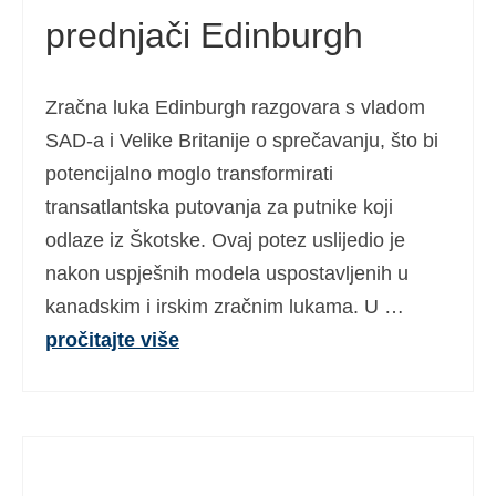
prednjači Edinburgh
Ελληνικά
(
Grčki
)
עברית
(
Hebrejski
)
Zračna luka Edinburgh razgovara s vladom
Magyar
(
Mađarski
)
SAD-a i Velike Britanije o sprečavanju, što bi
Italiano
(
Talijanski
)
potencijalno moglo transformirati
transatlantska putovanja za putnike koji
日本語
(
Japanski
)
odlaze iz Škotske. Ovaj potez uslijedio je
한국어
(
Korejski
)
nakon uspješnih modela uspostavljenih u
Norsk bokmål
(
Književni norveški
)
kanadskim i irskim zračnim lukama. U …
pročitajte više
Polski
(
Poljski
)
Português
(
Portugalski (Portugal)
)
Slovenčina
(
Slovački
)
Slovenščina
(
Slovenski
)