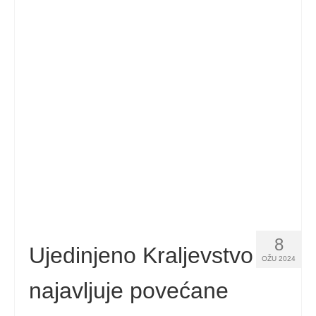
Español
(
španjolski
)
Svenska
(
švedski
)
8
Ujedinjeno Kraljevstvo
OŽU 2024
najavljuje povećane