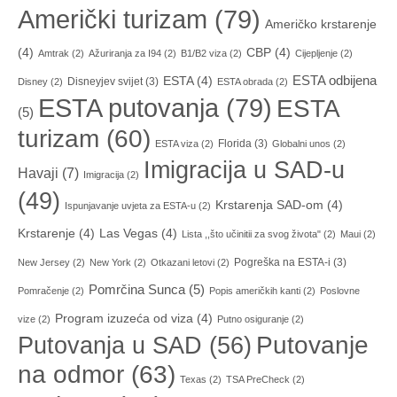
Američki turizam
(79)
Američko krstarenje
(4)
CBP
(4)
Amtrak
(2)
Ažuriranja za I94
(2)
B1/B2 viza
(2)
Cijepljenje
(2)
ESTA odbijena
ESTA
(4)
Disneyjev svijet
(3)
Disney
(2)
ESTA obrada
(2)
ESTA putovanja
(79)
ESTA
(5)
turizam
(60)
Florida
(3)
ESTA viza
(2)
Globalni unos
(2)
Imigracija u SAD-u
Havaji
(7)
Imigracija
(2)
(49)
Krstarenja SAD-om
(4)
Ispunjavanje uvjeta za ESTA-u
(2)
Krstarenje
(4)
Las Vegas
(4)
Lista ,,što učinitii za svog života"
(2)
Maui
(2)
Pogreška na ESTA-i
(3)
New Jersey
(2)
New York
(2)
Otkazani letovi
(2)
Pomrčina Sunca
(5)
Pomračenje
(2)
Popis američkih kanti
(2)
Poslovne
Program izuzeća od viza
(4)
vize
(2)
Putno osiguranje
(2)
Putovanja u SAD
(56)
Putovanje
na odmor
(63)
Texas
(2)
TSA PreCheck
(2)