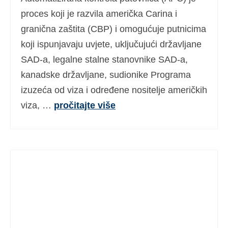
Ελληνικά
(
Grčki
)
proces koji je razvila američka Carina i
granična zaštita (CBP) i omogućuje putnicima
עברית
(
Hebrejski
)
koji ispunjavaju uvjete, uključujući državljane
Magyar
(
Mađarski
)
SAD-a, legalne stalne stanovnike SAD-a,
kanadske državljane, sudionike Programa
Italiano
(
Talijanski
)
izuzeća od viza i određene nositelje američkih
日本語
(
Japanski
)
viza, …
pročitajte više
한국어
(
Korejski
)
Norsk bokmål
(
Književni norveški
)
Polski
(
Poljski
)
Português
(
Portugalski (Portugal)
)
Slovenčina
(
Slovački
)
Slovenščina
(
Slovenski
)