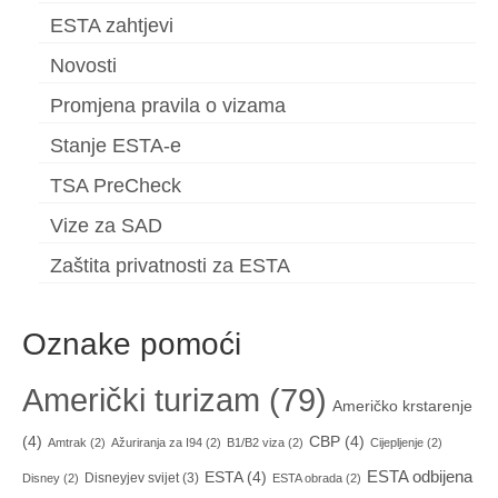
ESTA zahtjevi
Novosti
Promjena pravila o vizama
Stanje ESTA-e
TSA PreCheck
Vize za SAD
Zaštita privatnosti za ESTA
Oznake pomoći
Američki turizam
(79)
Američko krstarenje
(4)
CBP
(4)
Amtrak
(2)
Ažuriranja za I94
(2)
B1/B2 viza
(2)
Cijepljenje
(2)
ESTA odbijena
ESTA
(4)
Disneyjev svijet
(3)
Disney
(2)
ESTA obrada
(2)