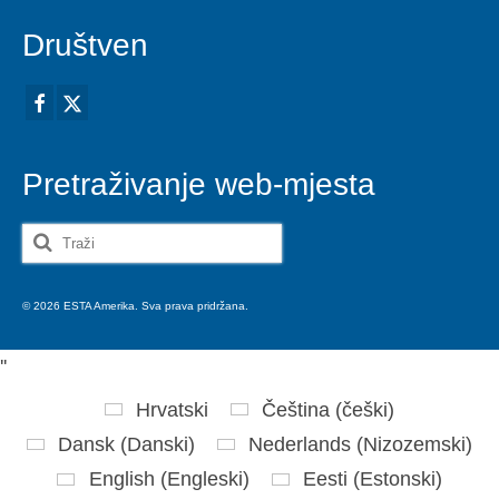
Društven
Pretraživanje web-mjesta
Search
for:
© 2026 ESTA Amerika. Sva prava pridržana.
'
'
Hrvatski
Čeština
(
češki
)
Dansk
(
Danski
)
Nederlands
(
Nizozemski
)
English
(
Engleski
)
Eesti
(
Estonski
)