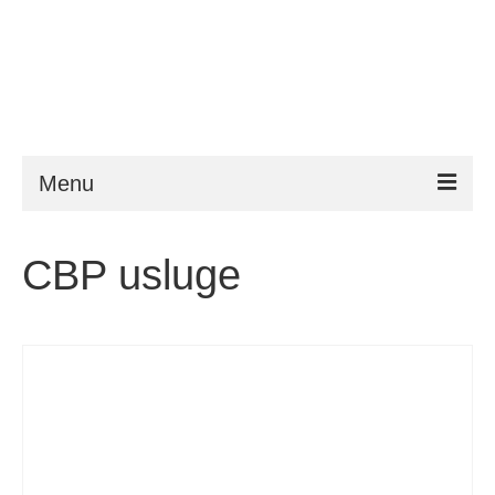
Menu
ESTA
CBP usluge
Zahtjevi
FAQ
VWP
Pomoć
Novosti