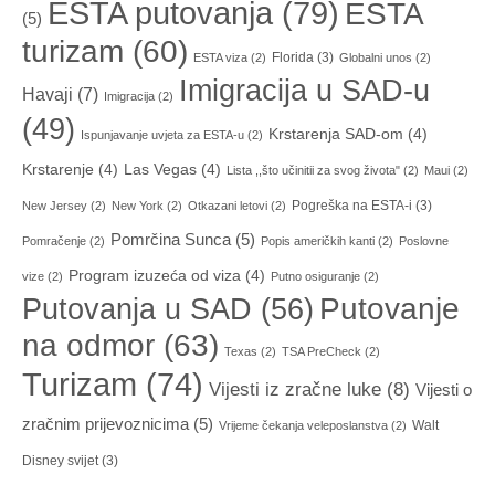
ESTA putovanja
(79)
ESTA
(5)
turizam
(60)
Florida
(3)
ESTA viza
(2)
Globalni unos
(2)
Imigracija u SAD-u
Havaji
(7)
Imigracija
(2)
(49)
Krstarenja SAD-om
(4)
Ispunjavanje uvjeta za ESTA-u
(2)
Krstarenje
(4)
Las Vegas
(4)
Lista ,,što učinitii za svog života"
(2)
Maui
(2)
Pogreška na ESTA-i
(3)
New Jersey
(2)
New York
(2)
Otkazani letovi
(2)
Pomrčina Sunca
(5)
Pomračenje
(2)
Popis američkih kanti
(2)
Poslovne
Program izuzeća od viza
(4)
vize
(2)
Putno osiguranje
(2)
Putovanja u SAD
(56)
Putovanje
na odmor
(63)
Texas
(2)
TSA PreCheck
(2)
Turizam
(74)
Vijesti iz zračne luke
(8)
Vijesti o
zračnim prijevoznicima
(5)
Walt
Vrijeme čekanja veleposlanstva
(2)
Disney svijet
(3)