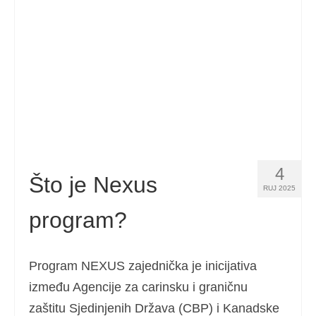
Español
(
španjolski
)
Svenska
(
švedski
)
4
Što je Nexus
RUJ 2025
program?
Program NEXUS zajednička je inicijativa
između Agencije za carinsku i graničnu
zaštitu Sjedinjenih Država (CBP) i Kanadske