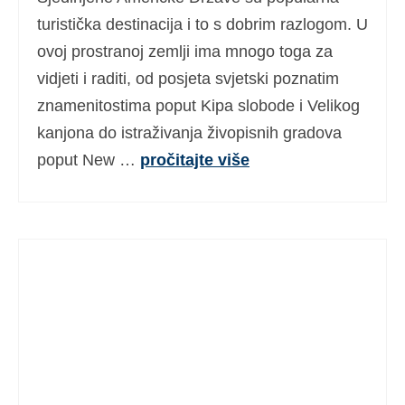
Ελληνικά
(
Grčki
)
turistička destinacija i to s dobrim razlogom. U
ovoj prostranoj zemlji ima mnogo toga za
עברית
(
Hebrejski
)
vidjeti i raditi, od posjeta svjetski poznatim
Magyar
(
Mađarski
)
znamenitostima poput Kipa slobode i Velikog
kanjona do istraživanja živopisnih gradova
Italiano
(
Talijanski
)
poput New …
pročitajte više
日本語
(
Japanski
)
한국어
(
Korejski
)
Norsk bokmål
(
Književni norveški
)
Polski
(
Poljski
)
Português
(
Portugalski (Portugal)
)
Slovenčina
(
Slovački
)
Slovenščina
(
Slovenski
)