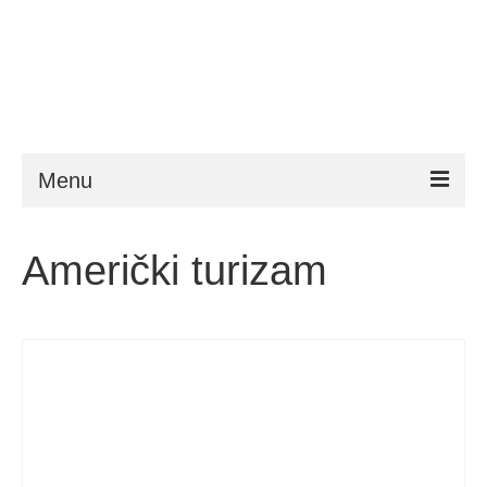
Menu
ESTA
Američki turizam
Zahtjevi
FAQ
VWP
Pomoć
Novosti