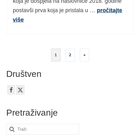
koja je dospjela na naslovnice 2018. godine
postavši prva koja je pristala u …
pročitajte
više
Brojevi
1
2
»
stranica
Društven
objava
Pretraživanje
Search
for: