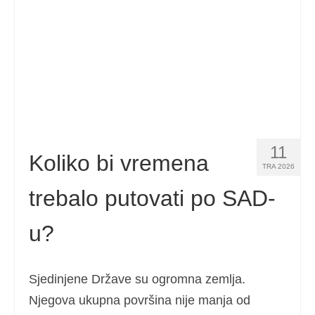
Español
(
španjolski
)
Svenska
(
švedski
)
11
Koliko bi vremena
TRA 2026
trebalo putovati po SAD-
u?
Sjedinjene Države su ogromna zemlja.
Njegova ukupna površina nije manja od