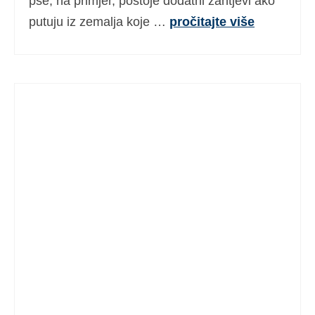
pse, na primjer, postoje dodatni zahtjevi ako
putuju iz zemalja koje …
pročitajte više