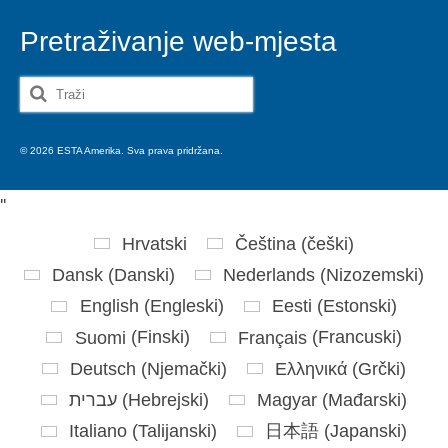
Pretraživanje web-mjesta
Search
for:
© 2026 ESTA Amerika. Sva prava pridržana.
'
'
Hrvatski
Čeština
(
češki
)
Dansk
(
Danski
)
Nederlands
(
Nizozemski
)
English
(
Engleski
)
Eesti
(
Estonski
)
Suomi
(
Finski
)
Français
(
Francuski
)
Deutsch
(
Njemački
)
Ελληνικά
(
Grčki
)
עברית
(
Hebrejski
)
Magyar
(
Mađarski
)
Italiano
(
Talijanski
)
日本語
(
Japanski
)