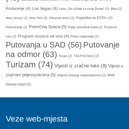
Krstarenje
(4)
Las Vegas
(4)
Lista ,,što učinitii za svog života"
(2)
Maui
(2)
Pogreška na ESTA-i
(3)
New Jersey
(2)
New York
(2)
Otkazani letovi
(2)
Pomrčina Sunca
(5)
Pomračenje
(2)
Popis američkih kanti
(2)
Poslovne
Program izuzeća od viza
(4)
vize
(2)
Putno osiguranje
(2)
Putovanja u SAD
(56)
Putovanje
na odmor
(63)
Texas
(2)
TSA PreCheck
(2)
Turizam
(74)
Vijesti iz zračne luke
(8)
Vijesti o
zračnim prijevoznicima
(5)
Walt
Vrijeme čekanja veleposlanstva
(2)
Disney svijet
(3)
Veze web-mjesta