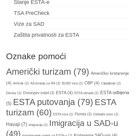
Stanje ESTA-e
TSA PreCheck
Vize za SAD
Zaštita privatnosti za ESTA
Oznake pomoći
Američki turizam
(79)
Američko krstarenje
(4)
CBP
(4)
Amtrak
(2)
Ažuriranja za I94
(2)
B1/B2 viza
(2)
Cijepljenje
(2)
ESTA odbijena
ESTA
(4)
Disneyjev svijet
(3)
Disney
(2)
ESTA obrada
(2)
ESTA putovanja
(79)
ESTA
(5)
turizam
(60)
Florida
(3)
ESTA viza
(2)
Globalni unos
(2)
Imigracija u SAD-u
Havaji
(7)
Imigracija
(2)
(49)
Krstarenja SAD-om
(4)
Ispunjavanje uvjeta za ESTA-u
(2)