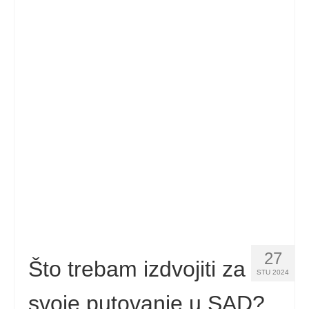
27
Što trebam izdvojiti za
STU 2024
svoje putovanje u SAD?