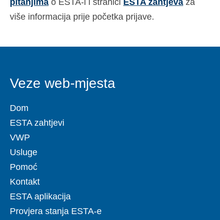
pitanjima
o ESTA-i i stranici
ESTA zahtjeva
za
više informacija prije početka prijave.
Veze web-mjesta
Dom
ESTA zahtjevi
VWP
Usluge
Pomoć
Kontakt
ESTA aplikacija
Provjera stanja ESTA-e