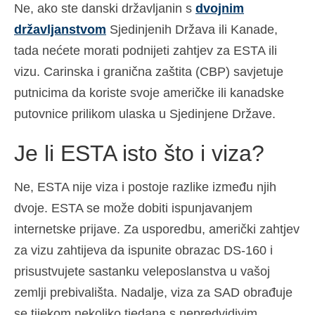
Ne, ako ste danski državljanin s
dvojnim
državljanstvom
Sjedinjenih Država ili Kanade,
tada nećete morati podnijeti zahtjev za ESTA ili
vizu. Carinska i granična zaštita (CBP) savjetuje
putnicima da koriste svoje američke ili kanadske
putovnice prilikom ulaska u Sjedinjene Države.
Je li ESTA isto što i viza?
Ne, ESTA nije viza i postoje razlike između njih
dvoje. ESTA se može dobiti ispunjavanjem
internetske prijave. Za usporedbu, američki zahtjev
za vizu zahtijeva da ispunite obrazac DS-160 i
prisustvujete sastanku veleposlanstva u vašoj
zemlji prebivališta. Nadalje, viza za SAD obrađuje
se tijekom nekoliko tjedana s nepredvidivim