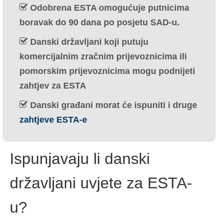
Odobrena ESTA omogućuje putnicima
Ελληνικά
(
Grčki
)
boravak do 90 dana po posjetu SAD-u.
עברית
(
Hebrejski
)
Danski državljani koji putuju
Magyar
(
Mađarski
)
komercijalnim zračnim prijevoznicima ili
pomorskim prijevoznicima mogu podnijeti
Italiano
(
Talijanski
)
zahtjev za ESTA
日本語
(
Japanski
)
Danski građani morat će ispuniti i druge
한국어
(
Korejski
)
zahtjeve ESTA-e
Norsk bokmål
(
Književni norveški
)
Polski
(
Poljski
)
Ispunjavaju li danski
Português
(
Portugalski (Portugal)
)
državljani uvjete za ESTA-
Slovenčina
(
Slovački
)
u?
Slovenščina
(
Slovenski
)