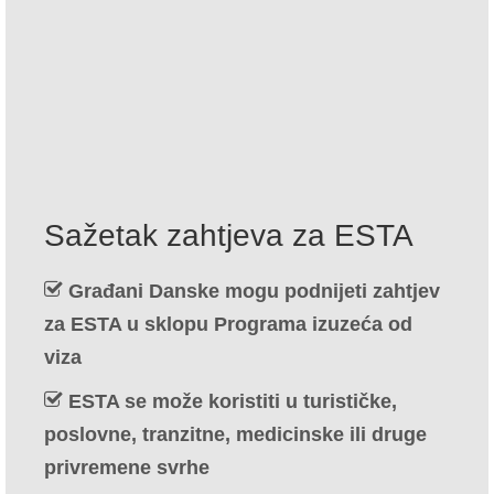
Kontakt
Prijavite
Hrvatski
Čeština
(
češki
)
Dansk
(
Danski
)
Sažetak zahtjeva za ESTA
Nederlands
(
Nizozemski
)
Građani Danske mogu podnijeti zahtjev
English
(
Engleski
)
za ESTA u sklopu Programa izuzeća od
Eesti
(
Estonski
)
viza
Suomi
(
Finski
)
ESTA se može koristiti u turističke,
Français
(
Francuski
)
poslovne, tranzitne, medicinske ili druge
privremene svrhe
Deutsch
(
Njemački
)