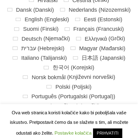
Hrvatski
Čeština
(
češki
)
Dansk
(
Danski
)
Nederlands
(
Nizozemski
)
English
(
Engleski
)
Eesti
(
Estonski
)
Suomi
(
Finski
)
Français
(
Francuski
)
Deutsch
(
Njemački
)
Ελληνικά
(
Grčki
)
עברית
(
Hebrejski
)
Magyar
(
Mađarski
)
Italiano
(
Talijanski
)
日本語
(
Japanski
)
한국어
(
Korejski
)
Norsk bokmål
(
Književni norveški
)
Polski
(
Poljski
)
Português
(
Portugalski (Portugal)
)
Slovenčina
(
Slovački
)
Ova web stranica koristi kolačiće kako bi poboljšala vaše
Slovenščina
(
Slovenski
)
iskustvo. Pretpostavit ćemo da se slažete s tim, ali možete
Español
(
španjolski
)
Svenska
(
švedski
)
odustati ako želite.
Postavke kolačića
PRIHVATITI