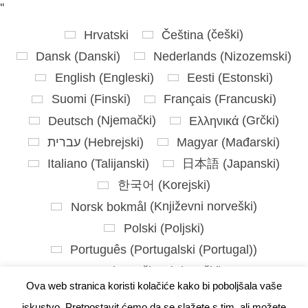
'
'
Hrvatski
Čeština
(
češki
)
Dansk
(
Danski
)
Nederlands
(
Nizozemski
)
English
(
Engleski
)
Eesti
(
Estonski
)
Suomi
(
Finski
)
Français
(
Francuski
)
Deutsch
(
Njemački
)
Ελληνικά
(
Grčki
)
עברית
(
Hebrejski
)
Magyar
(
Mađarski
)
Italiano
(
Talijanski
)
日本語
(
Japanski
)
한국어
(
Korejski
)
Norsk bokmål
(
Književni norveški
)
Polski
(
Poljski
)
Português
(
Portugalski (Portugal)
)
Slovenčina
(
Slovački
)
Ova web stranica koristi kolačiće kako bi poboljšala vaše
Slovenščina
(
Slovenski
)
iskustvo. Pretpostavit ćemo da se slažete s tim, ali možete