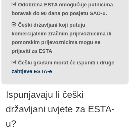
Odobrena ESTA omogućuje putnicima
Ελληνικά
(
Grčki
)
boravak do 90 dana po posjetu SAD-u.
עברית
(
Hebrejski
)
Češki državljani koji putuju
Magyar
(
Mađarski
)
komercijalnim zračnim prijevoznicima ili
pomorskim prijevoznicima mogu se
Italiano
(
Talijanski
)
prijaviti za ESTA
日本語
(
Japanski
)
Češki građani morat će ispuniti i druge
한국어
(
Korejski
)
zahtjeve ESTA-e
Norsk bokmål
(
Književni norveški
)
Polski
(
Poljski
)
Ispunjavaju li češki
Português
(
Portugalski (Portugal)
)
državljani uvjete za ESTA-
Slovenčina
(
Slovački
)
u?
Slovenščina
(
Slovenski
)