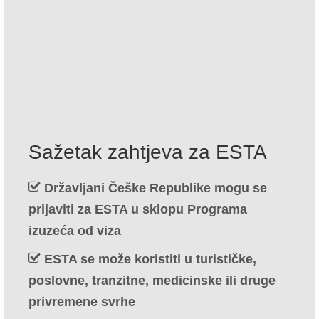
Kontakt
Prijavite
Hrvatski
Čeština
(
češki
)
Dansk
(
Danski
)
Sažetak zahtjeva za ESTA
Nederlands
(
Nizozemski
)
Državljani Češke Republike mogu se
English
(
Engleski
)
prijaviti za ESTA u sklopu Programa
Eesti
(
Estonski
)
izuzeća od viza
Suomi
(
Finski
)
ESTA se može koristiti u turističke,
Français
(
Francuski
)
poslovne, tranzitne, medicinske ili druge
privremene svrhe
Deutsch
(
Njemački
)