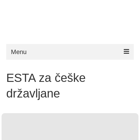
Menu
ESTA
ESTA za češke
Zahtjevi
državljane
FAQ
VWP
Pomoć
Novosti