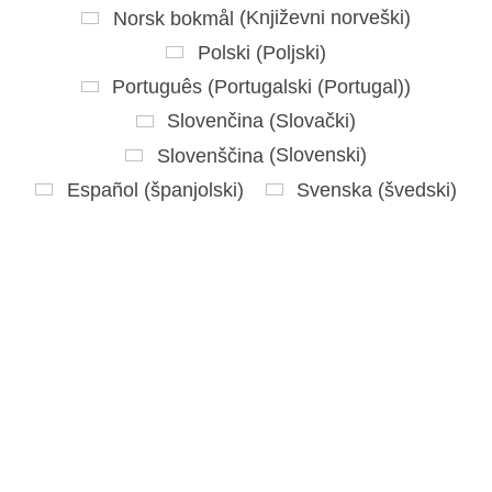
Norsk bokmål
(
Književni norveški
)
Polski
(
Poljski
)
Português
(
Portugalski (Portugal)
)
Slovenčina
(
Slovački
)
Slovenščina
(
Slovenski
)
Español
(
španjolski
)
Svenska
(
švedski
)