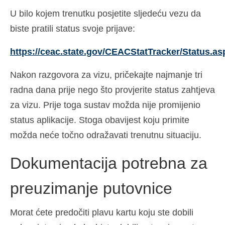
Ελληνικά
(
Grčki
)
U bilo kojem trenutku posjetite sljedeću vezu da
biste pratili status svoje prijave:
עברית
(
Hebrejski
)
https://ceac.state.gov/CEACStatTracker/Status.as
Magyar
(
Mađarski
)
Italiano
(
Talijanski
)
Nakon razgovora za vizu, pričekajte najmanje tri
radna dana prije nego što provjerite status zahtjeva
日本語
(
Japanski
)
za vizu. Prije toga sustav možda nije promijenio
한국어
(
Korejski
)
status aplikacije. Stoga obavijest koju primite
možda neće točno odražavati trenutnu situaciju.
Norsk bokmål
(
Književni norveški
)
Polski
(
Poljski
)
Dokumentacija potrebna za
Português
(
Portugalski (Portugal)
)
preuzimanje putovnice
Slovenčina
(
Slovački
)
Morat ćete predočiti plavu kartu koju ste dobili
Slovenščina
(
Slovenski
)