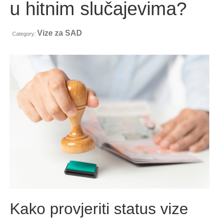
u hitnim slučajevima?
Kontakt
Prijavite
Vize za SAD
Category:
Hrvatski
Čeština
(
češki
)
Dansk
(
Danski
)
Nederlands
(
Nizozemski
)
English
(
Engleski
)
Eesti
(
Estonski
)
Suomi
(
Finski
)
Français
(
Francuski
)
Kako provjeriti status vize
Deutsch
(
Njemački
)