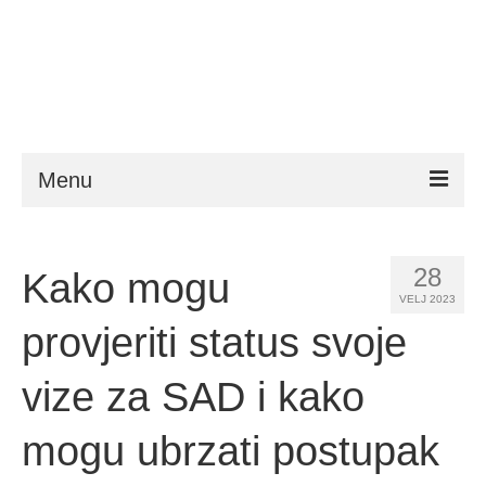
Menu
ESTA
28
Kako mogu
Zahtjevi
VELJ 2023
FAQ
provjeriti status svoje
VWP
vize za SAD i kako
Pomoć
mogu ubrzati postupak
Novosti