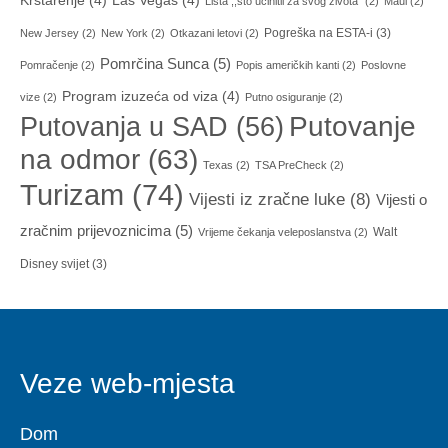
Krstarenje
(4)
Las Vegas
(4)
Lista ,,što učinitii za svog života"
(2)
Maui
(2)
Pogreška na ESTA-i
(3)
New Jersey
(2)
New York
(2)
Otkazani letovi
(2)
Pomrčina Sunca
(5)
Pomračenje
(2)
Popis američkih kanti
(2)
Poslovne
Program izuzeća od viza
(4)
vize
(2)
Putno osiguranje
(2)
Putovanja u SAD
(56)
Putovanje
na odmor
(63)
Texas
(2)
TSA PreCheck
(2)
Turizam
(74)
Vijesti iz zračne luke
(8)
Vijesti o
zračnim prijevoznicima
(5)
Walt
Vrijeme čekanja veleposlanstva
(2)
Disney svijet
(3)
Veze web-mjesta
Dom