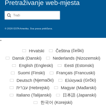
Pretraživanje web-mjesta
Search
for:
© 2026 ESTA Amerika. Sva prava pridržana.
'
'
Hrvatski
Čeština
(
češki
)
Dansk
(
Danski
)
Nederlands
(
Nizozemski
)
English
(
Engleski
)
Eesti
(
Estonski
)
Suomi
(
Finski
)
Français
(
Francuski
)
Deutsch
(
Njemački
)
Ελληνικά
(
Grčki
)
עברית
(
Hebrejski
)
Magyar
(
Mađarski
)
Italiano
(
Talijanski
)
日本語
(
Japanski
)
한국어
(
Korejski
)