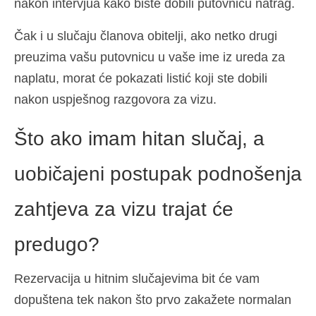
nakon intervjua kako biste dobili putovnicu natrag.
Español
(
španjolski
)
Čak i u slučaju članova obitelji, ako netko drugi
Svenska
(
švedski
)
preuzima vašu putovnicu u vaše ime iz ureda za
naplatu, morat će pokazati listić koji ste dobili
nakon uspješnog razgovora za vizu.
Što ako imam hitan slučaj, a
uobičajeni postupak podnošenja
zahtjeva za vizu trajat će
predugo?
Rezervacija u hitnim slučajevima bit će vam
dopuštena tek nakon što prvo zakažete normalan