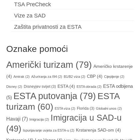
TSA PreCheck
Vize za SAD
Zaštita privatnosti za ESTA
Oznake pomoći
Američki turizam
(79)
Američko krstarenje
(4)
CBP
(4)
Amtrak
(2)
Ažuriranja za I94
(2)
B1/B2 viza
(2)
Cijepljenje
(2)
ESTA odbijena
ESTA
(4)
Disneyjev svijet
(3)
Disney
(2)
ESTA obrada
(2)
ESTA putovanja
(79)
ESTA
(5)
turizam
(60)
Florida
(3)
ESTA viza
(2)
Globalni unos
(2)
Imigracija u SAD-u
Havaji
(7)
Imigracija
(2)
(49)
Krstarenja SAD-om
(4)
Ispunjavanje uvjeta za ESTA-u
(2)