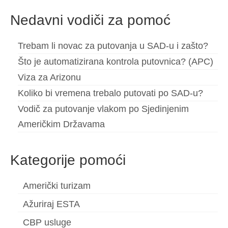
Español
(
španjolski
)
Nedavni vodiči za pomoć
Svenska
(
švedski
)
Trebam li novac za putovanja u SAD-u i zašto?
Što je automatizirana kontrola putovnica? (APC)
Viza za Arizonu
Koliko bi vremena trebalo putovati po SAD-u?
Vodič za putovanje vlakom po Sjedinjenim
Američkim Državama
Kategorije pomoći
Američki turizam
Ažuriraj ESTA
CBP usluge