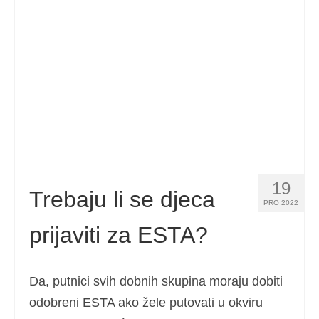
Kontakt
Prijavite
Hrvatski
Čeština
(
češki
)
Dansk
(
Danski
)
Nederlands
(
Nizozemski
)
19
English
(
Engleski
)
Trebaju li se djeca
PRO 2022
Eesti
(
Estonski
)
prijaviti za ESTA?
Suomi
(
Finski
)
Français
(
Francuski
)
Da, putnici svih dobnih skupina moraju dobiti
odobreni ESTA ako žele putovati u okviru
Deutsch
(
Njemački
)