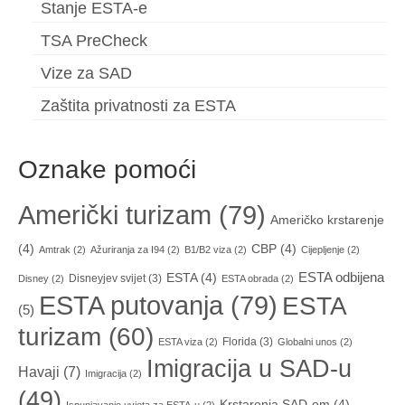
Stanje ESTA-e
TSA PreCheck
Vize za SAD
Zaštita privatnosti za ESTA
Oznake pomoći
Američki turizam
(79)
Američko krstarenje
(4)
CBP
(4)
Amtrak
(2)
Ažuriranja za I94
(2)
B1/B2 viza
(2)
Cijepljenje
(2)
ESTA odbijena
ESTA
(4)
Disneyjev svijet
(3)
Disney
(2)
ESTA obrada
(2)
ESTA putovanja
(79)
ESTA
(5)
turizam
(60)
Florida
(3)
ESTA viza
(2)
Globalni unos
(2)
Imigracija u SAD-u
Havaji
(7)
Imigracija
(2)
(49)
Krstarenja SAD-om
(4)