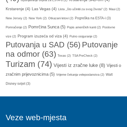
Ispunjavanje uvjeta za ESTA-u
(2)
Krstarenje
(4)
Las Vegas
(4)
Lista ,,što učinitii za svog života"
(2)
Maui
(2)
Pogreška na ESTA-i
(3)
New Jersey
(2)
New York
(2)
Otkazani letovi
(2)
Pomrčina Sunca
(5)
Pomračenje
(2)
Popis američkih kanti
(2)
Poslovne
Program izuzeća od viza
(4)
vize
(2)
Putno osiguranje
(2)
Putovanja u SAD
(56)
Putovanje
na odmor
(63)
Texas
(2)
TSA PreCheck
(2)
Turizam
(74)
Vijesti iz zračne luke
(8)
Vijesti o
zračnim prijevoznicima
(5)
Walt
Vrijeme čekanja veleposlanstva
(2)
Disney svijet
(3)
Veze web-mjesta