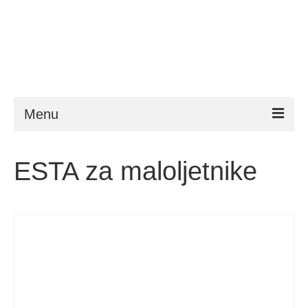
Menu
ESTA
ESTA za maloljetnike
Zahtjevi
FAQ
VWP
Pomoć
Novosti