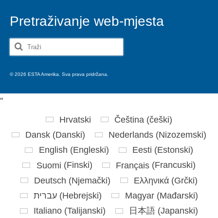
Pretraživanje web-mjesta
Search
for:
© 2026 ESTA Amerika. Sva prava pridržana.
'
'
Hrvatski
Čeština
(
češki
)
Dansk
(
Danski
)
Nederlands
(
Nizozemski
)
English
(
Engleski
)
Eesti
(
Estonski
)
Suomi
(
Finski
)
Français
(
Francuski
)
Deutsch
(
Njemački
)
Ελληνικά
(
Grčki
)
עברית
(
Hebrejski
)
Magyar
(
Mađarski
)
Italiano
(
Talijanski
)
日本語
(
Japanski
)