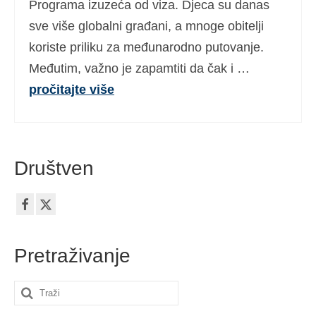
Programa izuzeća od viza. Djeca su danas
Ελληνικά
(
Grčki
)
sve više globalni građani, a mnoge obitelji
עברית
(
Hebrejski
)
koriste priliku za međunarodno putovanje.
Međutim, važno je zapamtiti da čak i …
Magyar
(
Mađarski
)
pročitajte više
Italiano
(
Talijanski
)
日本語
(
Japanski
)
한국어
(
Korejski
)
Društven
Norsk bokmål
(
Književni norveški
)
Polski
(
Poljski
)
Português
(
Portugalski (Portugal)
)
Pretraživanje
Slovenčina
(
Slovački
)
Search
Slovenščina
(
Slovenski
)
for: